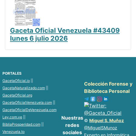
Gaceta Oficial Venezuela #43409
lunes 6 julio 2026
PORTALES
GacetaOficial.io
||
Colección Forense y
GacetaNaturalizado.com
||
Biblioteca Personal
GacetaOficial.org
GacetaOficialVenezuela.com
||
GacetaOficialDeVenezuela.com
Ley.com.ve
||
Nuestras
©
Miguel S. Muñoz
BibliaProsperidad.com
||
redes
@MiguelSMunoz
Venezuela.to
sociales
Experto en Informática