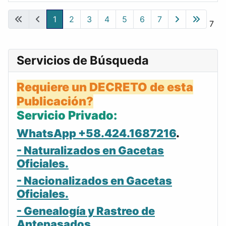
Gacetas
1
2
3
4
5
6
7
Página 1 de 7
Servicios de Búsqueda
Requiere un DECRETO de esta
Publicación?
Servicio Privado:
WhatsApp +58.424.1687216
.
- Naturalizados en Gacetas
Oficiales.
- Nacionalizados en Gacetas
Oficiales.
- Genealogía y Rastreo de
Antepasados.