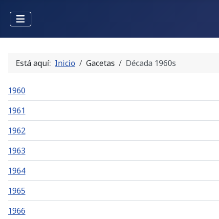
Está aquí:
Inicio
Gacetas
Década 1960s
1960
1961
1962
1963
1964
1965
1966