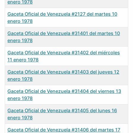
enero 1978
Gaceta Oficial de Venezuela #2127 del martes 10
enero 1978
Gaceta Oficial de Venezuela #31401 del martes 10
enero 1978
Gaceta Oficial de Venezuela #31402 del miércoles
11 enero 1978
Gaceta Oficial de Venezuela #31403 del jueves 12
enero 1978
Gaceta Oficial de Venezuela #31404 del viernes 13
enero 1978
Gaceta Oficial de Venezuela #31405 del lunes 16
enero 1978
Gaceta Oficial de Venezuela #31406 del martes 17