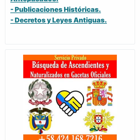
- Publicaciones Históricas.
- Decretos y Leyes Antiguas.