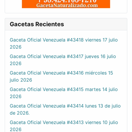
Gacetas Recientes
Gaceta Oficial Venezuela #43418 viernes 17 julio
2026
Gaceta Oficial Venezuela #43417 jueves 16 julio
2026
Gaceta Oficial Venezuela #43416 miércoles 15
julio 2026
Gaceta Oficial Venezuela #43415 martes 14 julio
2026
Gaceta Oficial Venezuela #43414 lunes 13 de julio
de 2026.
Gaceta Oficial Venezuela #43413 viernes 10 julio
2026