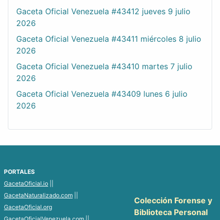
Gaceta Oficial Venezuela #43412 jueves 9 julio
2026
Gaceta Oficial Venezuela #43411 miércoles 8 julio
2026
Gaceta Oficial Venezuela #43410 martes 7 julio
2026
Gaceta Oficial Venezuela #43409 lunes 6 julio
2026
PORTALES
GacetaOficial.io
||
GacetaNaturalizado.com
||
Colección Forense y
GacetaOficial.org
Biblioteca Personal
GacetaOficialVenezuela.com
||