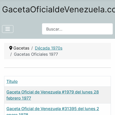
GacetaOficialdeVenezuela.
Buscar
Gacetas
Década 1970s
Gacetas Oficiales 1977
Título
Gaceta Oficial de Venezuela #1979 del lunes 28
febrero 1977
Gaceta Oficial de Venezuela #31395 del lunes 2
enero 1978