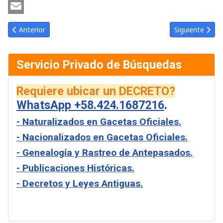
Copy
Link
Email
Artículo anterior: Gaceta Oficial de Venezuela #5695 del viernes
Artículo sigui
Anterior
Siguiente
Servicio Privado de Búsquedas
Requiere ubicar un DECRETO?
WhatsApp +58.424.1687216
.
- Naturalizados en Gacetas Oficiales.
- Nacionalizados en Gacetas Oficiales.
- Genealogía y Rastreo de Antepasados.
- Publicaciones Históricas.
- Decretos y Leyes Antiguas.