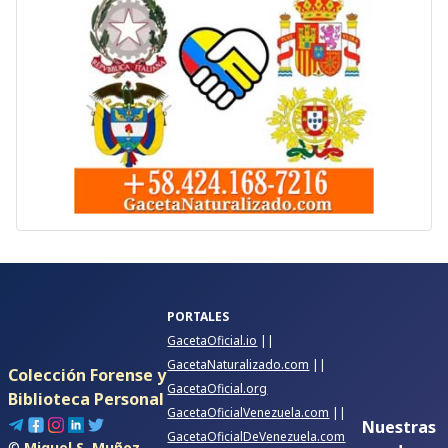
PORTALES
GacetaOficial.io
||
GacetaNaturalizado.com
||
Colección Forense y
GacetaOficial.org
Biblioteca Personal
GacetaOficialVenezuela.com
||
Nuestras
GacetaOficialDeVenezuela.com
©
Miguel S. Muñoz