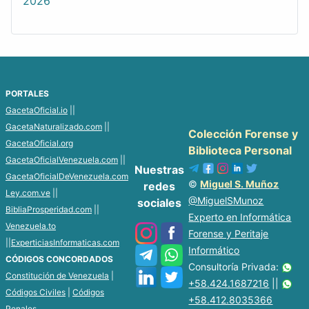
2026
PORTALES
GacetaOficial.io
||
GacetaNaturalizado.com
||
Colección Forense y
GacetaOficial.org
Biblioteca Personal
GacetaOficialVenezuela.com
||
Nuestras
GacetaOficialDeVenezuela.com
©
Miguel S. Muñoz
redes
Ley.com.ve
||
@MiguelSMunoz
sociales
BibliaProsperidad.com
||
Experto en Informática
Venezuela.to
Forense y Peritaje
||
ExperticiasInformaticas.com
Informático
CÓDIGOS CONCORDADOS
Consultoría Privada:
Constitución de Venezuela
|
+58.424.1687216
||
Códigos Civiles
|
Códigos
+58.412.8035366
Penales