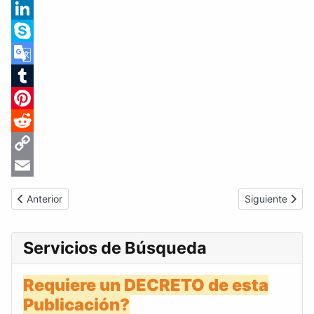
Messenger
LinkedIn
Skype
Google
Translate
Tumblr
Pinterest
Reddit
Copy
Link
Email
Artículo anterior: Gaceta Oficial de Venezuela #29382 del lunes
Artículo siguie
Anterior
Siguiente
Servicios de Búsqueda
Requiere un DECRETO de esta
Publicación?