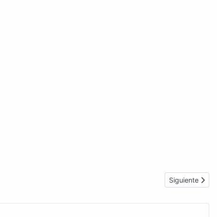
Artículo sigui
Siguiente