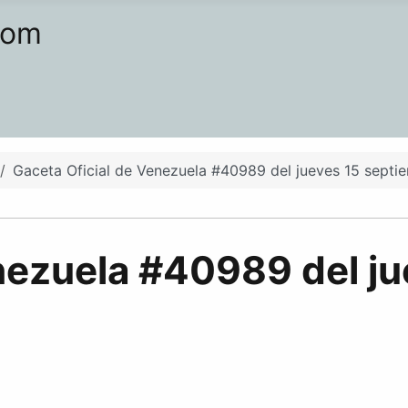
com
Gaceta Oficial de Venezuela #40989 del jueves 15 septi
nezuela #40989 del j