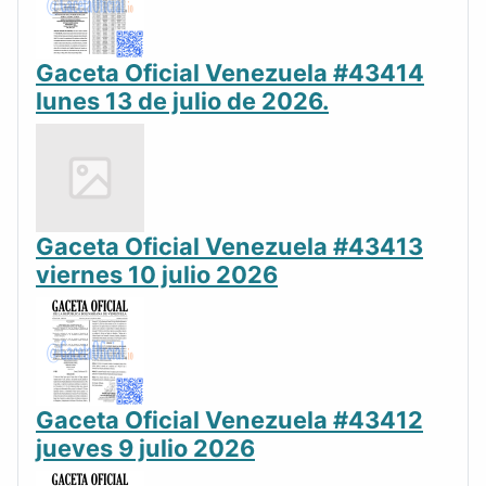
Gaceta Oficial Venezuela #43414
lunes 13 de julio de 2026.
Gaceta Oficial Venezuela #43413
viernes 10 julio 2026
Gaceta Oficial Venezuela #43412
jueves 9 julio 2026