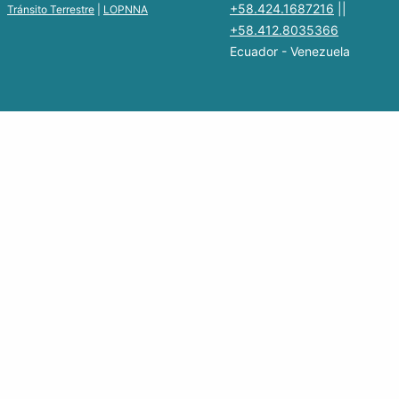
+58.424.1687216
||
Tránsito Terrestre
|
LOPNNA
+58.412.8035366
Ecuador - Venezuela