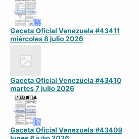
Gaceta Oficial Venezuela #43411
miércoles 8 julio 2026
Gaceta Oficial Venezuela #43410
martes 7 julio 2026
Gaceta Oficial Venezuela #43409
lunes 6 julio 2026