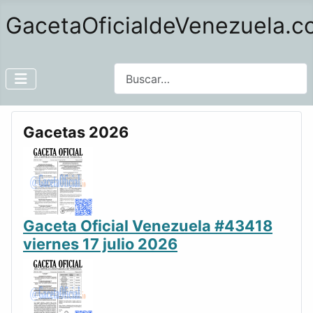
GacetaOficialdeVenezuela.
Buscar
Gacetas 2026
Gaceta Oficial Venezuela #43418
viernes 17 julio 2026