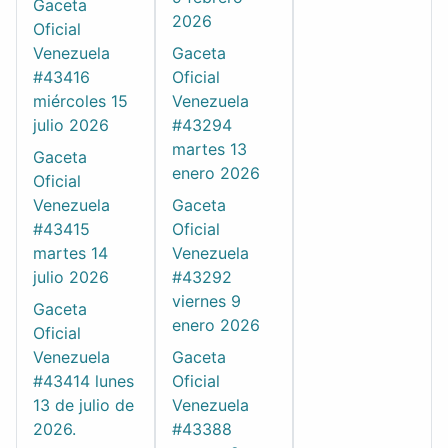
Gaceta
2026
Oficial
Venezuela
Gaceta
#43416
Oficial
miércoles 15
Venezuela
julio 2026
#43294
martes 13
Gaceta
enero 2026
Oficial
Venezuela
Gaceta
#43415
Oficial
martes 14
Venezuela
julio 2026
#43292
viernes 9
Gaceta
enero 2026
Oficial
Venezuela
Gaceta
#43414 lunes
Oficial
13 de julio de
Venezuela
2026.
#43388