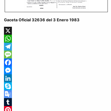
Gaceta Oficial 32636 del 3 Enero 1983
X
WhatsApp
Telegram
Message
Facebook
Messenger
LinkedIn
Skype
Google
Translate
Tumblr