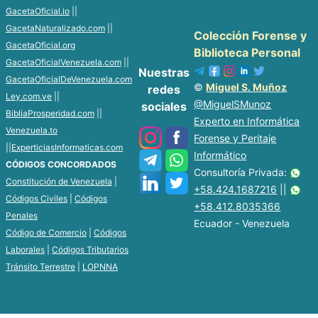
GacetaOficial.io
||
GacetaNaturalizado.com
||
Colección Forense y
GacetaOficial.org
Biblioteca Personal
GacetaOficialVenezuela.com
||
Nuestras
GacetaOficialDeVenezuela.com
©
Miguel S. Muñoz
redes
Ley.com.ve
||
@MiguelSMunoz
sociales
BibliaProsperidad.com
||
Experto en Informática
Venezuela.to
Forense y Peritaje
||
ExperticiasInformaticas.com
Informático
CÓDIGOS CONCORDADOS
Consultoría Privada:
Constitución de Venezuela
|
+58.424.1687216
||
Códigos Civiles
|
Códigos
+58.412.8035366
Penales
Ecuador - Venezuela
Código de Comercio
|
Códigos
Laborales
|
Códigos Tributarios
Tránsito Terrestre
|
LOPNNA