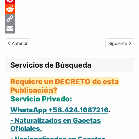
Pinterest
Reddit
Copy
Link
Email
Artículo anterior: Gaceta Oficial de Venezuela #3272 del miérco
Artículo sigui
Anterior
Siguiente
Servicios de Búsqueda
Requiere un DECRETO de esta
Publicación?
Servicio Privado:
WhatsApp +58.424.1687216
.
- Naturalizados en Gacetas
Oficiales.