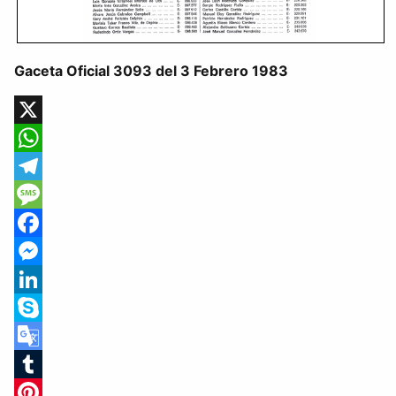
Gaceta Oficial 3093 del 3 Febrero 1983
X
WhatsApp
Telegram
Message
Facebook
Messenger
LinkedIn
Skype
Google
Translate
Tumblr