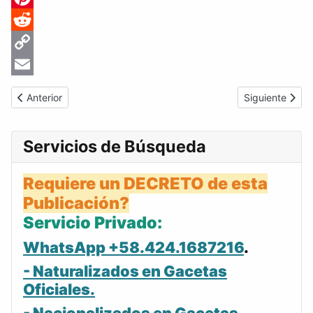
Pinterest
Reddit
Copy
Link
Email
Artículo anterior: Gaceta Oficial de Venezuela #3092 del jueves 
Artículo sigui
Anterior
Siguiente
Servicios de Búsqueda
Requiere un DECRETO de esta
Publicación?
Servicio Privado:
WhatsApp +58.424.1687216
.
- Naturalizados en Gacetas
Oficiales.