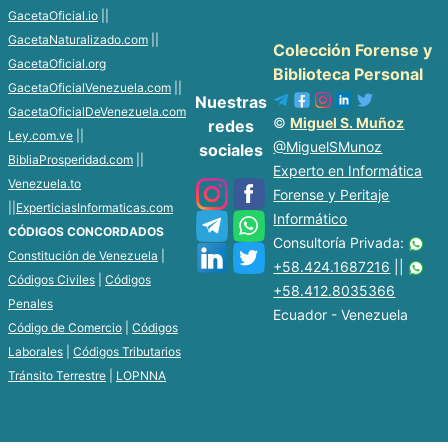
GacetaOficial.io
||
GacetaNaturalizado.com
||
Colección Forense y
GacetaOficial.org
Biblioteca Personal
GacetaOficialVenezuela.com
||
Nuestras
GacetaOficialDeVenezuela.com
©
Miguel S. Muñoz
redes
Ley.com.ve
||
@MiguelSMunoz
sociales
BibliaProsperidad.com
||
Experto en Informática
Venezuela.to
Forense y Peritaje
||
ExperticiasInformaticas.com
Informático
CÓDIGOS CONCORDADOS
Consultoría Privada:
Constitución de Venezuela
|
+58.424.1687216
||
Códigos Civiles
|
Códigos
+58.412.8035366
Penales
Ecuador - Venezuela
Código de Comercio
|
Códigos
Laborales
|
Códigos Tributarios
Tránsito Terrestre
|
LOPNNA