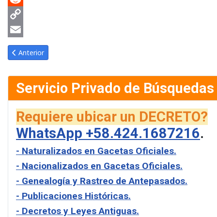
Reddit
Copy
Link
Email
Artículo anterior: Gaceta Oficial de Venezuela #2166 del martes 
Anterior
Servicio Privado de Búsquedas
Requiere ubicar un DECRETO?
WhatsApp +58.424.1687216
.
- Naturalizados en Gacetas Oficiales.
- Nacionalizados en Gacetas Oficiales.
- Genealogía y Rastreo de Antepasados.
- Publicaciones Históricas.
- Decretos y Leyes Antiguas.