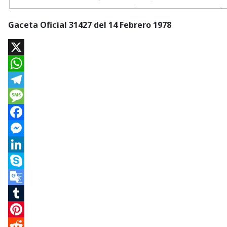
Gaceta Oficial 31427 del 14 Febrero 1978
X
WhatsApp
Telegram
Message
Facebook
Messenger
LinkedIn
Skype
Google
Translate
Tumblr
Pinterest