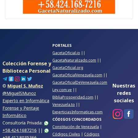
PORTALES
GacetaOficial.io
||
GacetaNaturalizado.com
||
Colección Forense y
GacetaOficial.org
Biblioteca Personal
GacetaOficialVenezuela.com
||
GacetaOficialDeVenezuela.com
Nuestras
©
Miguel S. Muñoz
Ley.com.ve
||
redes
@MiguelSMunoz
BibliaProsperidad.com
||
sociales
Experto en Informática
Venezuela.to
||
Forense y Peritaje
ExperticiasInformaticas.com
Informático
CÓDIGOS CONCORDADOS
Consultoría Privada:
Constitución de Venezuela
|
+58.424.1687216
||
Códigos Civiles
|
Códigos
+58.412.8035366