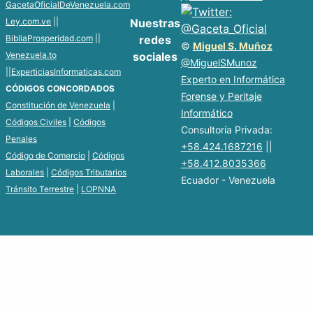
GacetaOficialDeVenezuela.com
Ley.com.ve
||
Nuestras
BibliaProsperidad.com
||
redes
©
Miguel S. Muñoz
Venezuela.to
sociales
@MiguelSMunoz
||
ExperticiasInformaticas.com
Experto en Informática
CÓDIGOS CONCORDADOS
Forense y Peritaje
Constitución de Venezuela
|
Informático
Códigos Civiles
|
Códigos
Consultoría Privada:
Penales
+58.424.1687216
||
Código de Comercio
|
Códigos
+58.412.8035366
Laborales
|
Códigos Tributarios
Ecuador - Venezuela
Tránsito Terrestre
|
LOPNNA