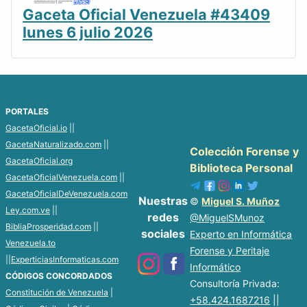
Gaceta Oficial Venezuela #43409
lunes 6 julio 2026
PORTALES
GacetaOficial.io
||
GacetaNaturalizado.com
||
Colección Forense y
GacetaOficial.org
Biblioteca Personal
GacetaOficialVenezuela.com
||
GacetaOficialDeVenezuela.com
Nuestras
©
Miguel S. Muñoz
Ley.com.ve
||
redes
@MiguelSMunoz
BibliaProsperidad.com
||
sociales
Experto en Informática
Venezuela.to
Forense y Peritaje
||
ExperticiasInformaticas.com
Informático
CÓDIGOS CONCORDADOS
Consultoría Privada:
Constitución de Venezuela
|
+58.424.1687216
||