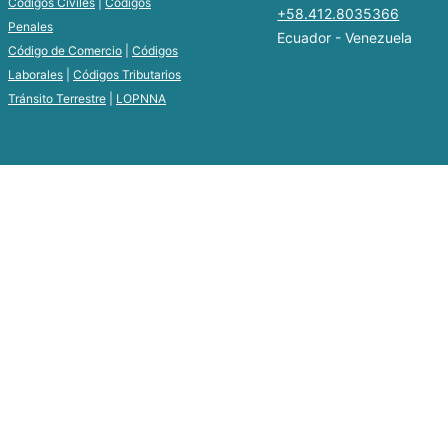
Códigos Civiles
|
Códigos
+58.412.8035366
Penales
Ecuador - Venezuela
Código de Comercio
|
Códigos
Laborales
|
Códigos Tributarios
Tránsito Terrestre
|
LOPNNA