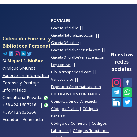
PORTALES
GacetaOficial.io
||
GacetaNaturalizado.com
||
Colección Forense y
GacetaOficial.org
Biblioteca Personal
GacetaOficialVenezuela.com
||
Nuestras
GacetaOficialDeVenezuela.com
©
Miguel S. Muñoz
redes
Ley.com.ve
||
@MiguelSMunoz
sociales
BibliaProsperidad.com
||
Experto en Informática
Venezuela.to
||
Forense y Peritaje
ExperticiasInformaticas.com
Informático
CÓDIGOS CONCORDADOS
Consultoría Privada:
Constitución de Venezuela
|
+58.424.1687216
||
Códigos Civiles
|
Códigos
+58.412.8035366
Penales
Ecuador - Venezuela
Código de Comercio
|
Códigos
Laborales
|
Códigos Tributarios