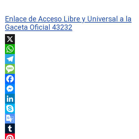
Enlace de Acceso Libre y Universal a la
Gaceta Oficial 43232
X
WhatsApp
Telegram
Message
Facebook
Messenger
LinkedIn
Skype
Google
Translate
Tumblr