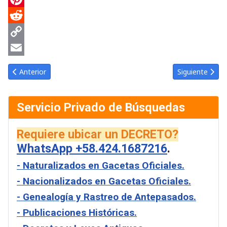
Pinterest
Reddit
Copy
Link
Email
Artículo anterior: Gaceta Oficial de Venezuela #43231 jueves 9 o
Artículo sigui
Anterior
Siguiente
Servicio Privado de Búsquedas
Requiere ubicar un DECRETO?
WhatsApp +58.424.1687216
.
- Naturalizados en Gacetas Oficiales.
- Nacionalizados en Gacetas Oficiales.
- Genealogía y Rastreo de Antepasados.
- Publicaciones Históricas.