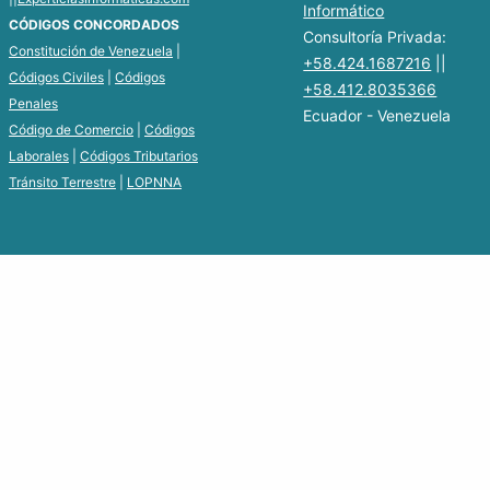
Informático
CÓDIGOS CONCORDADOS
Consultoría Privada:
Constitución de Venezuela
|
+58.424.1687216
||
Códigos Civiles
|
Códigos
+58.412.8035366
Penales
Ecuador - Venezuela
Código de Comercio
|
Códigos
Laborales
|
Códigos Tributarios
Tránsito Terrestre
|
LOPNNA