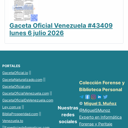
Gaceta Oficial Venezuela #43409
lunes 6 julio 2026
PORTALES
GacetaOficial.io
||
GacetaNaturalizado.com
||
Colección Forense y
GacetaOficial.org
Biblioteca Personal
GacetaOficialVenezuela.com
||
GacetaOficialDeVenezuela.com
©
Miguel S. Muñoz
Ley.com.ve
||
Nuestras
@MiguelSMunoz
BibliaProsperidad.com
||
redes
Experto en Informática
Venezuela.to
sociales
Forense y Peritaje
||
ExperticiasInformaticas.com