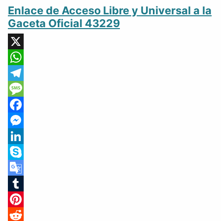
Enlace de Acceso Libre y Universal a la
Gaceta Oficial 43229
X
WhatsApp
Telegram
Message
Facebook
Messenger
LinkedIn
Skype
Google
Translate
Tumblr
Pinterest