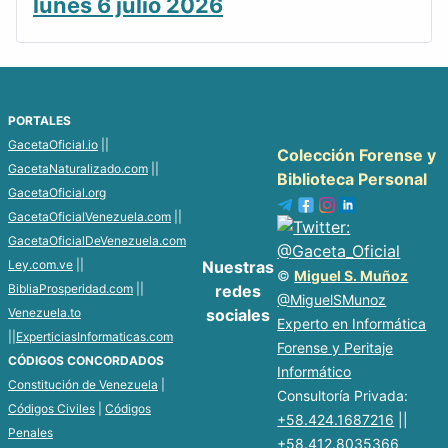
lunes 6 julio 2026
PORTALES
GacetaOficial.io
||
Colección Forense y
GacetaNaturalizado.com
||
Biblioteca Personal
GacetaOficial.org
GacetaOficialVenezuela.com
||
GacetaOficialDeVenezuela.com
Ley.com.ve
||
Nuestras
©
Miguel S. Muñoz
BibliaProsperidad.com
||
redes
@MiguelSMunoz
Venezuela.to
sociales
Experto en Informática
||
ExperticiasInformaticas.com
Forense y Peritaje
CÓDIGOS CONCORDADOS
Informático
Constitución de Venezuela
|
Consultoría Privada:
Códigos Civiles
|
Códigos
+58.424.1687216
||
Penales
+58.412.8035366