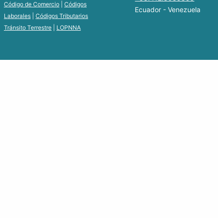
Código de Comercio
|
Códigos
Ecuador - Venezuela
Laborales
|
Códigos Tributarios
Tránsito Terrestre
|
LOPNNA