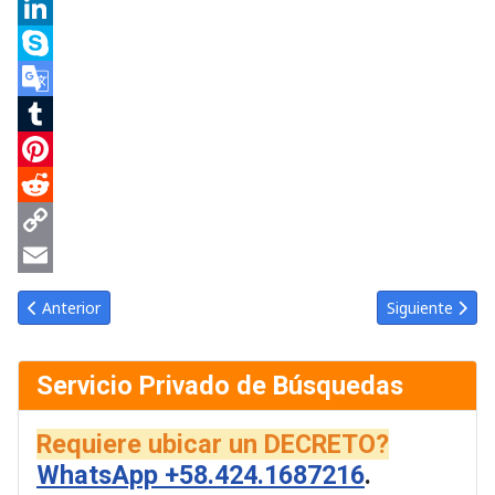
Messenger
LinkedIn
Skype
Google
Translate
Tumblr
Pinterest
Reddit
Copy
Link
Email
Artículo anterior: Gaceta Oficial de Venezuela #42813 del lunes 5
Artículo siguie
Anterior
Siguiente
Servicio Privado de Búsquedas
Requiere ubicar un DECRETO?
WhatsApp +58.424.1687216
.