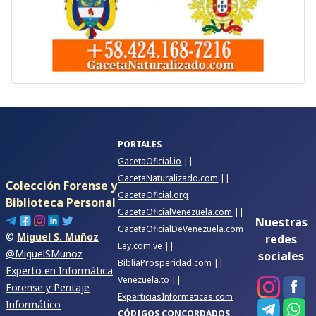
PORTALES
GacetaOficial.io
||
GacetaNaturalizado.com
||
Colección Forense y
GacetaOficial.org
Biblioteca Personal
GacetaOficialVenezuela.com
||
Nuestras
GacetaOficialDeVenezuela.com
©
Miguel S. Muñoz
redes
Ley.com.ve
||
@MiguelSMunoz
sociales
BibliaProsperidad.com
||
Experto en Informática
Venezuela.to
||
Forense y Peritaje
ExperticiasInformaticas.com
Informático
CÓDIGOS CONCORDADOS