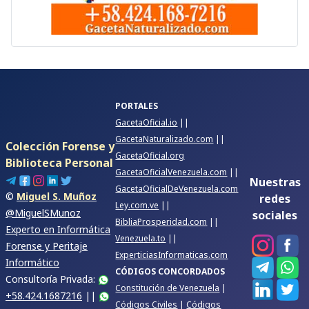
PORTALES
GacetaOficial.io
||
GacetaNaturalizado.com
||
Colección Forense y
GacetaOficial.org
Biblioteca Personal
GacetaOficialVenezuela.com
||
Nuestras
GacetaOficialDeVenezuela.com
©
Miguel S. Muñoz
redes
Ley.com.ve
||
@MiguelSMunoz
sociales
BibliaProsperidad.com
||
Experto en Informática
Venezuela.to
||
Forense y Peritaje
ExperticiasInformaticas.com
Informático
CÓDIGOS CONCORDADOS
Consultoría Privada:
Constitución de Venezuela
|
+58.424.1687216
||
Códigos Civiles
|
Códigos