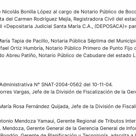
 Nicolás Bonilla López al cargo de Notario Público de Bocon
ita del Carmen Rodríguez Mejía, Registradora Civil del est
l «Depositaria Judicial Santa María C.A., (DEPOSACA)» para 
María Tapia de Pacillo, Notaria Pública Séptima del Municip
fael Ortiz Humbría, Notario Público Primero de Punto Fijo 
do Abreu Patiño, Notario Público de Cabudare del estado L
ia Administrativa N° SNAT-2004-0562 del 10-11-04.
orres Vargas, Jefe de la División de Fiscalización de la Ge
María Rosa Fernández Quijada, Jefe de la División de Fiscal
Antonio Mendoza Yamaui, Gerente Regional de Tributos Inte
J. Mendoza, Gerente General de la Gerencia General de Info
Rondón, Gerente de Planificación y Tecnología, adscrita a 