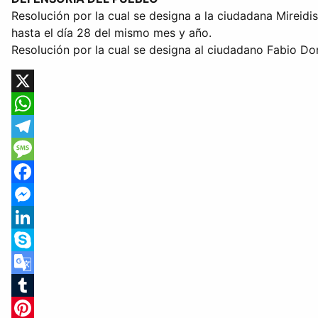
Resolución por la cual se designa a la ciudadana Mireid
hasta el día 28 del mismo mes y año.
Resolución por la cual se designa al ciudadano Fabio D
X
WhatsApp
Telegram
Message
Facebook
Messenger
LinkedIn
Skype
Google
Translate
Tumblr