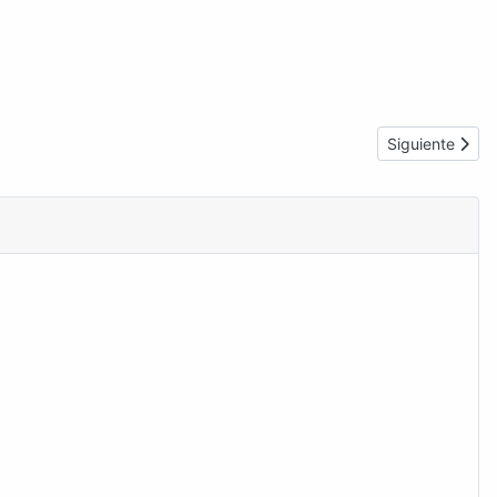
Artículo sigui
Siguiente