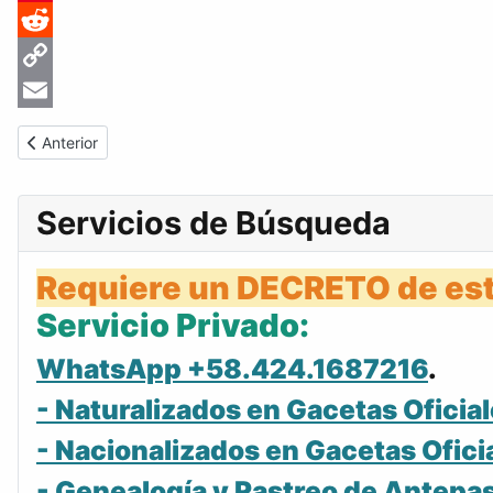
Pinterest
Reddit
Copy
Link
Email
Artículo anterior: Gaceta Oficial de Venezuela #38109 del marte
Anterior
Servicios de Búsqueda
Requiere un DECRETO de est
Servicio Privado:
WhatsApp +58.424.1687216
.
- Naturalizados en Gacetas Oficial
- Nacionalizados en Gacetas Ofici
- Genealogía y Rastreo de Antepa