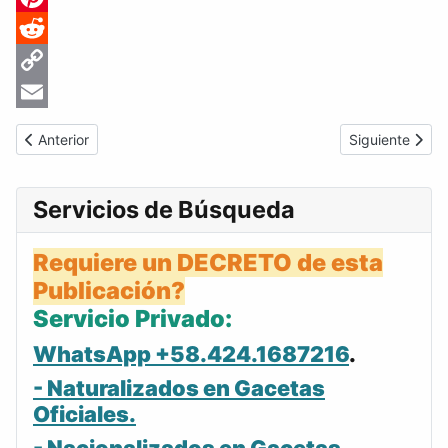
Pinterest
Reddit
Copy
Link
Email
Artículo anterior: Gaceta Oficial de Venezuela #3322 del miérco
Artículo sigui
Anterior
Siguiente
Servicios de Búsqueda
Requiere un DECRETO de esta
Publicación?
Servicio Privado:
WhatsApp +58.424.1687216
.
- Naturalizados en Gacetas
Oficiales.