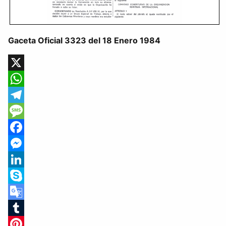
Gaceta Oficial 3323 del 18 Enero 1984
X
WhatsApp
Telegram
Message
Facebook
Messenger
LinkedIn
Skype
Google
Translate
Tumblr