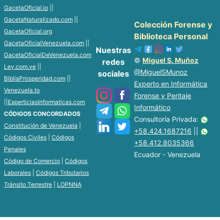
GacetaOficial.io
||
GacetaNaturalizado.com
||
Colección Forense y
GacetaOficial.org
Biblioteca Personal
GacetaOficialVenezuela.com
||
Nuestras
GacetaOficialDeVenezuela.com
©
Miguel S. Muñoz
redes
Ley.com.ve
||
@MiguelSMunoz
sociales
BibliaProsperidad.com
||
Experto en Informática
Venezuela.to
Forense y Peritaje
||
ExperticiasInformaticas.com
Informático
CÓDIGOS CONCORDADOS
Consultoría Privada:
Constitución de Venezuela
|
+58.424.1687216
||
Códigos Civiles
|
Códigos
+58.412.8035366
Penales
Ecuador - Venezuela
Código de Comercio
|
Códigos
Laborales
|
Códigos Tributarios
Tránsito Terrestre
|
LOPNNA