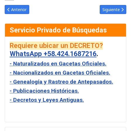
Link
Email
Artículo anterior: Gaceta Oficial de Venezuela #32156 del marte
Artículo siguie
Anterior
Siguiente
Servicio Privado de Búsquedas
Requiere ubicar un DECRETO?
WhatsApp +58.424.1687216
.
- Naturalizados en Gacetas Oficiales.
- Nacionalizados en Gacetas Oficiales.
- Genealogía y Rastreo de Antepasados.
- Publicaciones Históricas.
- Decretos y Leyes Antiguas.