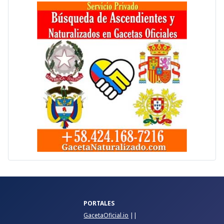
PORTALES
GacetaOficial.io
||