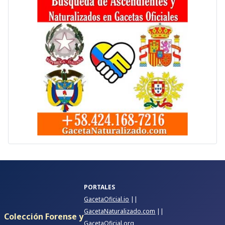
PORTALES
GacetaOficial.io
||
GacetaNaturalizado.com
||
Colección Forense y
GacetaOficial.org