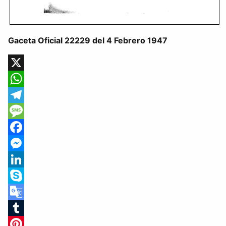
Gaceta Oficial 22229 del 4 Febrero 1947
X
WhatsApp
Telegram
Message
Facebook
Messenger
LinkedIn
Skype
Google
Translate
Tumblr