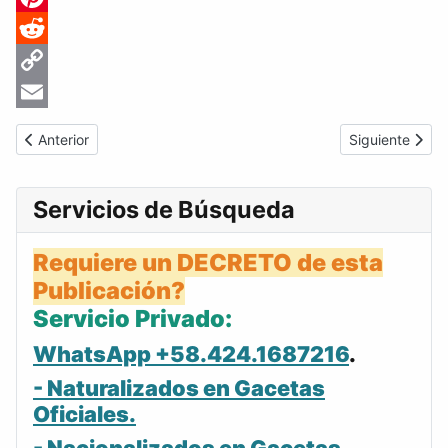
Pinterest
Reddit
Copy
Link
Email
Artículo anterior: Gaceta Oficial de Venezuela #22228 del lunes 
Artículo siguie
Anterior
Siguiente
Servicios de Búsqueda
Requiere un DECRETO de esta
Publicación?
Servicio Privado:
WhatsApp +58.424.1687216
.
- Naturalizados en Gacetas
Oficiales.