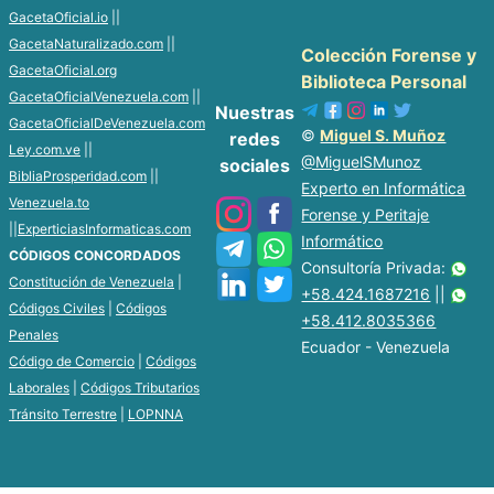
GacetaOficial.io
||
GacetaNaturalizado.com
||
Colección Forense y
GacetaOficial.org
Biblioteca Personal
GacetaOficialVenezuela.com
||
Nuestras
GacetaOficialDeVenezuela.com
©
Miguel S. Muñoz
redes
Ley.com.ve
||
@MiguelSMunoz
sociales
BibliaProsperidad.com
||
Experto en Informática
Venezuela.to
Forense y Peritaje
||
ExperticiasInformaticas.com
Informático
CÓDIGOS CONCORDADOS
Consultoría Privada:
Constitución de Venezuela
|
+58.424.1687216
||
Códigos Civiles
|
Códigos
+58.412.8035366
Penales
Ecuador - Venezuela
Código de Comercio
|
Códigos
Laborales
|
Códigos Tributarios
Tránsito Terrestre
|
LOPNNA