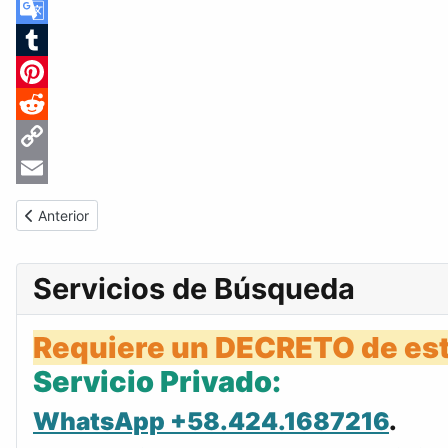
Skype
Google
Translate
Tumblr
Pinterest
Reddit
Copy
Link
Email
Artículo anterior: Gaceta Oficial de Venezuela #22207 del jueves
Anterior
Servicios de Búsqueda
Requiere un DECRETO de est
Servicio Privado:
WhatsApp +58.424.1687216
.