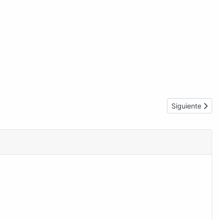
Artículo sigui
Siguiente