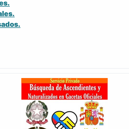
es.
ales.
sados.