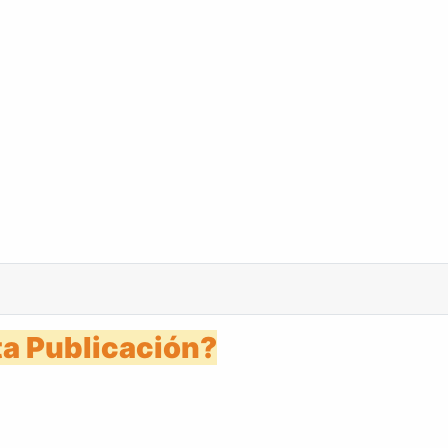
 9 enero 1947
a Publicación?