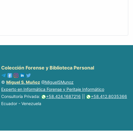
Colección Forense y Biblioteca Personal
©
Miguel S. Muñoz
@MiguelSMunoz
Experto en Informática Forense y Peritaje Informático
Consultoría Privada:
+58.424.1687216
||
+58.412.8035366
Ecuador - Venezuela