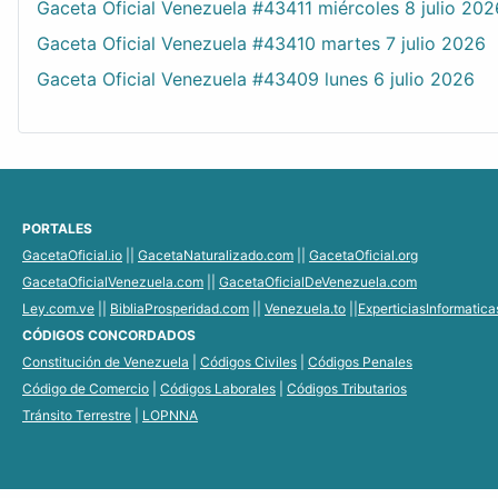
Gaceta Oficial Venezuela #43411 miércoles 8 julio 202
Gaceta Oficial Venezuela #43410 martes 7 julio 2026
Gaceta Oficial Venezuela #43409 lunes 6 julio 2026
PORTALES
GacetaOficial.io
||
GacetaNaturalizado.com
||
GacetaOficial.org
GacetaOficialVenezuela.com
||
GacetaOficialDeVenezuela.com
Ley.com.ve
||
BibliaProsperidad.com
||
Venezuela.to
||
ExperticiasInformatic
CÓDIGOS CONCORDADOS
Constitución de Venezuela
|
Códigos Civiles
|
Códigos Penales
Código de Comercio
|
Códigos Laborales
|
Códigos Tributarios
Tránsito Terrestre
|
LOPNNA