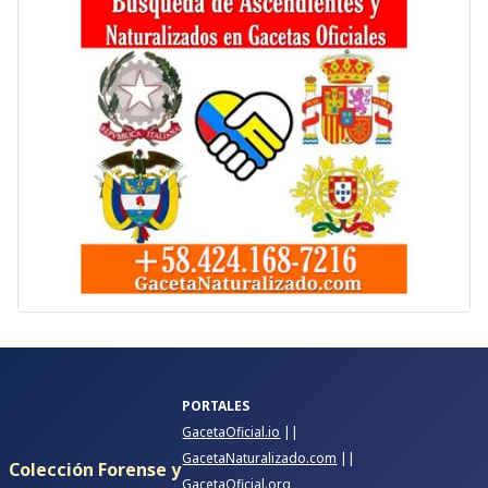
PORTALES
GacetaOficial.io
||
GacetaNaturalizado.com
||
Colección Forense y
GacetaOficial.org