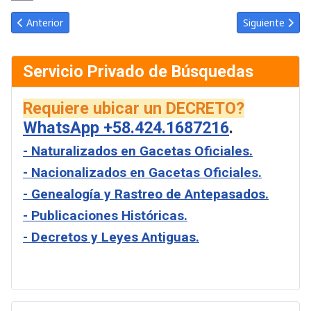
Link
Email
Artículo anterior: Gaceta Oficial de Venezuela #21916 del jueves
Artículo sigui
Anterior
Siguiente
Servicio Privado de Búsquedas
Requiere ubicar un DECRETO?
WhatsApp +58.424.1687216
.
- Naturalizados en Gacetas Oficiales.
- Nacionalizados en Gacetas Oficiales.
- Genealogía y Rastreo de Antepasados.
- Publicaciones Históricas.
- Decretos y Leyes Antiguas.