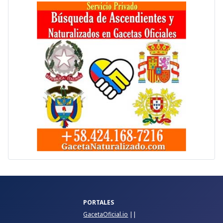
PORTALES
GacetaOficial.io
||